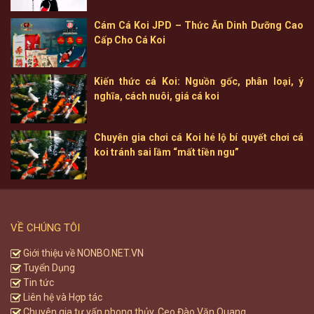
Cám Cá Koi JPD – Thức Ăn Dinh Dưỡng Cao
Cấp Cho Cá Koi
Kiến thức cá Koi: Nguồn gốc, phân loại, ý
nghĩa, cách nuôi, giá cá koi
Chuyên gia chơi cá Koi hé lộ bí quyết chơi cá
koi tránh sai lầm “mất tiền ngu”
VỀ CHÚNG TÔI
Giới thiệu về NONBO.NET.VN
Tuyển Dụng
Tin tức
Liên hệ và Hợp tác
Chuyên gia tư vấn phong thủy, Ceo Đào Văn Quang