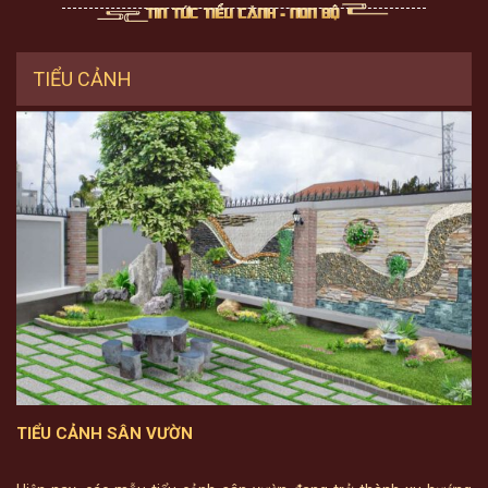
TIỂU CẢNH
TIỂU CẢNH SÂN VƯỜN