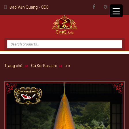
Đào Văn Quang - CEO
Tìm
kiếm:
Trang chủ
Cá Koi Karashi
»
»