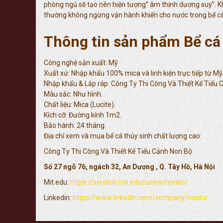
phòng ngủ sẽ tạo nên hiện tượng” âm thịnh dương suy”. Khi
thường không ngừng vận hành khiến cho nước trong bể cá 
Thông tin sản phẩm Bể cá 
Công nghệ sản xuất: Mỹ
Xuất xứ: Nhập khẩu 100% mica và linh kiện trực tiếp từ Mỹ,
Nhập khẩu & Lắp ráp: Công Ty Thi Công Và Thiết Kế Tiểu
Màu sắc: Như hình.
Chất liệu: Mica (Lucite).
Kích cỡ: Đường kính 1m2.
Bảo hành: 24 tháng.
Địa chỉ xem và mua bể cá thủy sinh chất lượng cao:
Công Ty Thi Công Và Thiết Kế Tiểu Cảnh Non Bộ
Số 27 ngõ 76, ngách 32, An Dương , Q. Tây Hồ, Hà Nội
Mit.edu:
https://scratch.mit.edu/users/nonbo/
Linkedin:
https://www.linkedin.com/company/nonbo