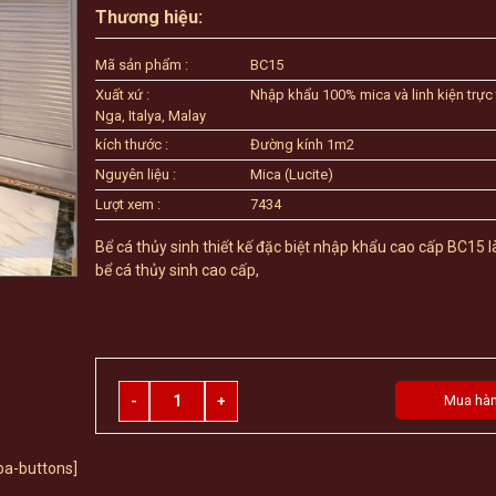
Thương hiệu:
Mã sản phẩm :
BC15
Xuất xứ :
Nhập khẩu 100% mica và linh kiện trực 
Nga, Italya, Malay
kích thước :
Đường kính 1m2
Nguyên liệu :
Mica (Lucite)
Lượt xem :
7434
Bể cá thủy sinh thiết kế đặc biệt nhập khẩu cao cấp BC15
bể cá thủy sinh cao cấp,
Quantity
Mua hà
ba-buttons]