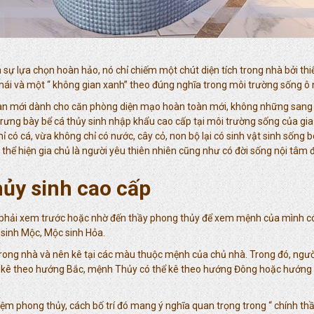
à sự lựa chọn hoàn hảo, nó chỉ chiếm một chút diện tích trong nhà bởi th
i và một “ không gian xanh” theo đúng nghĩa trong môi trường sống ô 
mới dành cho căn phòng diện mạo hoàn toàn mới, không những sang trọn
 trưng bày bể cá thủy sinh nhập khẩu cao cấp tại môi trường sống của g
ỉ có cá, vừa không chỉ có nước, cây cỏ, non bộ lại có sinh vật sinh sống
iúp thể hiện gia chủ là người yêu thiên nhiên cũng như có đời sống nội tâm
hủy sinh cao cấp
 phải xem trước hoặc nhờ đến thầy phong thủy để xem mệnh của mình có
 sinh Mộc, Mộc sinh Hỏa.
ong nhà và nên kê tại các màu thuộc mệnh của chủ nhà. Trong đó, ngườ
 kê theo hướng Bắc, mệnh Thủy có thể kê theo hướng Đông hoặc hướng
m phong thủy, cách bố trí đó mang ý nghĩa quan trọng trong “ chính thần 