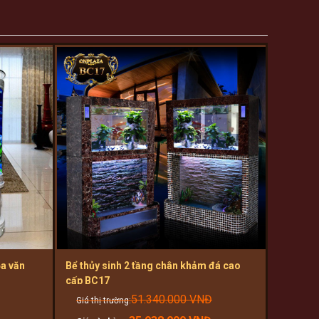
ọa văn
Bể thủy sinh 2 tầng chân khảm đá cao
cấp BC17
Original
Original
51.340.000
VNĐ
price
price