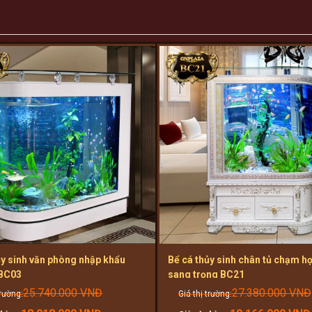
ủy sinh văn phòng nhập khẩu
Bể cá thủy sinh chân tủ chạm h
 BC03
sang trọng BC21
Original
25.740.000
VNĐ
27.380.000
VNĐ
price