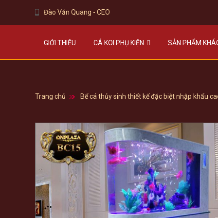
Đào Văn Quang - CEO
GIỚI THIỆU
CÁ KOI PHỤ KIỆN
SẢN PHẨM KHÁ
Trang chủ
Bể cá thủy sinh thiết kế đặc biệt nhập khẩu c