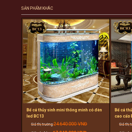
SẢN PHẨM KHÁC
Bể cá thủy sinh mini thông minh có đèn
Bể cá th
led BC13
cao cấp
Original
24.640.000
VNĐ
price