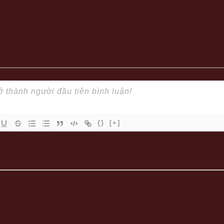
{}
[+]