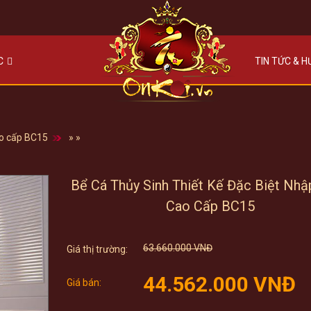
C
TIN TỨC & 
ao cấp BC15
»
»
Bể Cá Thủy Sinh Thiết Kế Đặc Biệt Nhậ
Cao Cấp BC15
Original
63.660.000
VNĐ
price
Cur
was:
44.562.000
VNĐ
pri
63.660.000 VNĐ.
is:
44.