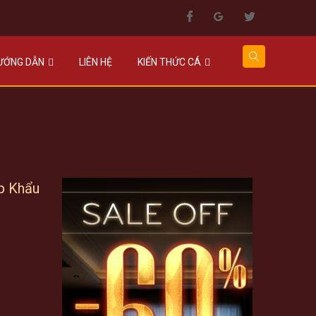
HƯỚNG DẪN
LIÊN HỆ
KIẾN THỨC CÁ
p Khẩu
rent
ce
562.000 VNĐ.