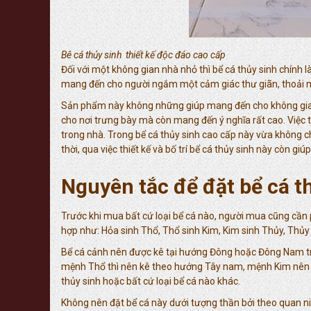
Bê cá thủy sinh thiết kế độc đáo cao cấp
Đối với một không gian nhà nhỏ thì bể cá thủy sinh chính l
mang đến cho người ngắm một cảm giác thư giãn, thoải má
Sản phẩm này không những giúp mang đến cho không gian 
cho nơi trưng bày mà còn mang đến ý nghĩa rất cao. Việc
trong nhà. Trong bể cá thủy sinh cao cấp này vừa không ch
thời, qua việc thiết kế và bố trí bể cá thủy sinh này còn g
Nguyên tắc để đặt bể cá t
Trước khi mua bất cứ loại bể cá nào, người mua cũng cần
hợp như: Hỏa sinh Thổ, Thổ sinh Kim, Kim sinh Thủy, Thủy
Bể cá cảnh nên được kê tại hướng Đông hoặc Đông Nam tr
mệnh Thổ thì nên kê theo hướng Tây nam, mệnh Kim nên
thủy sinh hoặc bất cứ loại bể cá nào khác.
Không nên đặt bể cá này dưới tượng thần bởi theo quan niệ