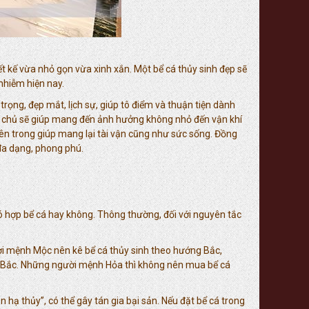
iết kế vừa nhỏ gọn vừa xinh xắn. Một bể cá thủy sinh đẹp sẽ
nhiễm hiện nay.
g, đẹp mắt, lịch sự, giúp tô điểm và thuận tiện dành
ia chủ sẽ giúp mang đến ảnh hưởng không nhỏ đến vận khí
 bên trong giúp mang lại tài vận cũng như sức sống. Đồng
 đa dạng, phong phú.
 hợp bể cá hay không. Thông thường, đối với nguyên tắc
i mệnh Mộc nên kê bể cá thủy sinh theo hướng Bắc,
 Bắc. Những người mệnh Hỏa thì không nên mua bể cá
hạ thủy”, có thể gây tán gia bại sản. Nếu đặt bể cá trong