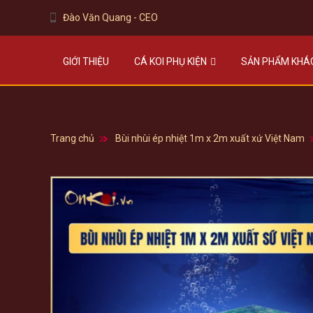
Đào Văn Quang - CEO
GIỚI THIỆU
CÁ KOI PHỤ KIỆN
SẢN PHẨM KHÁ
Trang chủ
Bùi nhùi ép nhiệt 1m x 2m xuất xứ Việt Nam