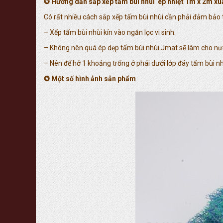
✪ Hướng dẫn sắp xếp tấm bùi nhùi ép nhiệt 1m x 2m xu
Có rất nhiều cách sắp xếp tấm bùi nhùi cần phải đảm bảo
– Xếp tấm bùi nhùi kín vào ngăn lọc vi sinh.
– Không nên quá ép dẹp tấm bùi nhùi Jmat sẽ làm cho nước
– Nên để hở 1 khoảng trống ở phái dưới lớp đáy tấm bùi nh
✪ Một số hình ảnh sản phẩm