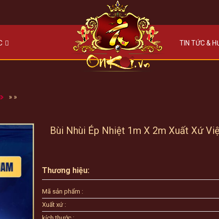
C
TIN TỨC & 
»
»
Bùi Nhùi Ép Nhiệt 1m X 2m Xuất Xứ Vi
Thương hiệu:
Mã sản phẩm :
Xuất xứ :
kích thước :