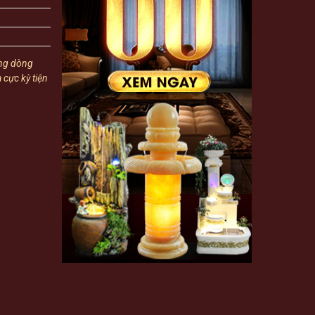
ững dòng
 cực kỳ tiện