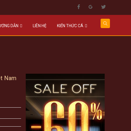
HƯỚNG DẪN
LIÊN HỆ
KIẾN THỨC CÁ
ệt Nam