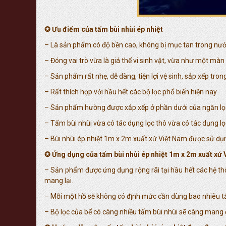
✪ Ưu điểm của tấm bùi nhùi ép nhiệt
– Là sản phẩm có độ bền cao, không bị mục tan trong nướ
– Đóng vai trò vừa là giá thể vi sinh vật, vừa như một màn
– Sản phẩm rất nhẹ, dễ dàng, tiện lợi vệ sinh, sắp xếp tron
– Rất thích hợp với hầu hết các bộ lọc phổ biến hiện nay.
– Sản phẩm hường được xắp xếp ở phần dưới của ngăn lọc
– Tấm bùi nhùi vừa có tác dụng lọc thô vừa có tác dụng lọ
– Bùi nhùi ép nhiệt 1m x 2m xuất xứ Việt Nam được sử dụng n
✪ Ứng dụng của tấm bùi nhùi ép nhiệt 1m x 2m xuất xứ
– Sản phẩm được ứng dụng rộng rãi tại hầu hết các hệ thốn
mang lại.
– Mỗi một hồ sẽ không có định mức cần dùng bao nhiêu tấm
– Bộ lọc của bể có càng nhiều tấm bùi nhùi sẽ càng mang 