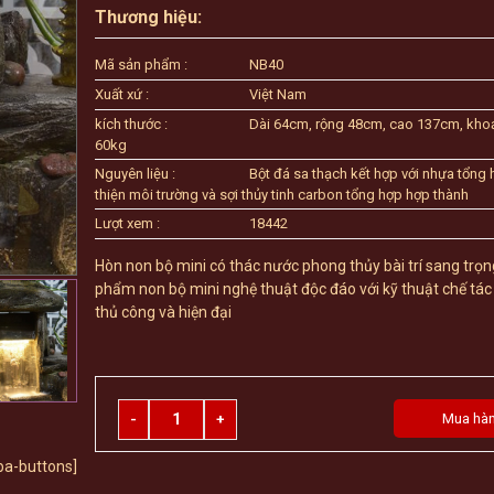
Thương hiệu:
Mã sản phẩm :
NB40
Xuất xứ :
Việt Nam
kích thước :
Dài 64cm, rộng 48cm, cao 137cm, kho
60kg
Nguyên liệu :
Bột đá sa thạch kết hợp với nhựa tổng 
thiện môi trường và sợi thủy tinh carbon tổng hợp hợp thành
Lượt xem :
18442
Hòn non bộ mini có thác nước phong thủy bài trí sang trọn
phẩm non bộ mini nghệ thuật độc đáo với kỹ thuật chế tác
thủ công và hiện đại
Quantity
Mua hà
ba-buttons]