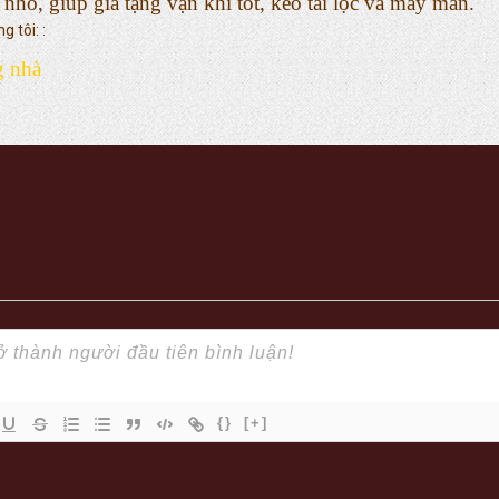
hỏ, giúp gia tặng vận khí tốt, kéo tài lộc và may mắn.
 tôi: :
g nhà
{}
[+]