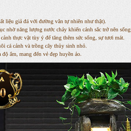
t liệu giả đá với đường vân tự nhiên như thật).
tục nhờ năng lượng nước chảy khiến cảnh sắc trở nên sống
 cảnh thực vật tùy ý để tăng thêm sức sống, sự tươi mát.
ôi cá cảnh và trồng cây thủy sinh nhỏ.
òa độ ẩm, mang đến vẻ đẹp huyền ảo.