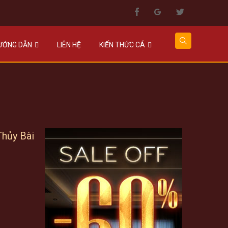
HƯỚNG DẪN
LIÊN HỆ
KIẾN THỨC CÁ
hủy Bài
rent
ce
000.000 VNĐ.