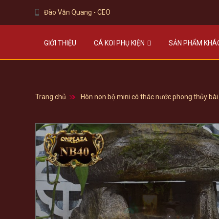
Đào Văn Quang - CEO
GIỚI THIỆU
CÁ KOI PHỤ KIỆN
SẢN PHẨM KHÁ
Trang chủ
Hòn non bộ mini có thác nước phong thủy bài 