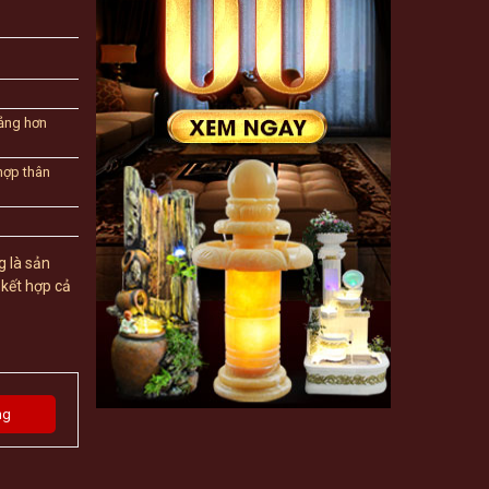
ảng hơn
hợp thân
g là sản
 kết hợp cả
ng