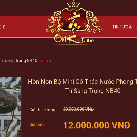
C
TIN TỨC & 
trí sang trọng NB40
»
»
Hòn Non Bộ Mini Có Thác Nước Phong T
Trí Sang Trọng NB40
Original
30.000.000
VNĐ
price
Cur
was:
12.000.000
VNĐ
pri
30.000.000 VNĐ.
is:
12.