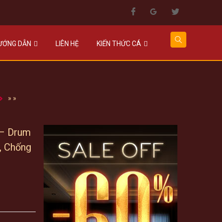
HƯỚNG DẪN
LIÊN HỆ
KIẾN THỨC CÁ
»
»
 – Drum
, Chống