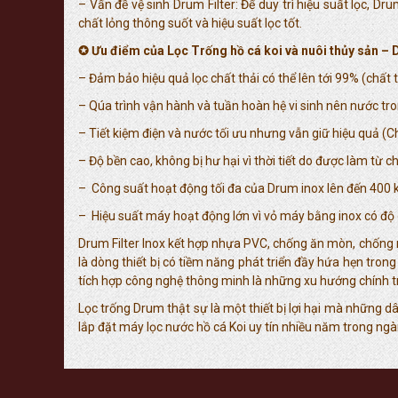
– Vấn đề vệ sinh Drum Filter: Để duy trì hiệu suất lọc, D
chất lỏng thông suốt và hiệu suất lọc tốt.
✪ Ưu điểm của Lọc Trống hồ cá koi và nuôi thủy sản – 
– Đảm bảo hiệu quả lọc chất thải có thể lên tới 99% (chất t
– Qúa trình vận hành và tuần hoàn hệ vi sinh nên nước t
– Tiết kiệm điện và nước tối ưu nhưng vẫn giữ hiệu quả (
– Độ bền cao, không bị hư hại vì thời tiết do được làm từ ch
– Công suất hoạt động tối đa của Drum inox lên đến 400 
– Hiệu suất máy hoạt động lớn vì vỏ máy bằng inox có độ 
Drum Filter Inox kết hợp nhựa PVC, chống ăn mòn, chố
là dòng thiết bị có tiềm năng phát triển đầy hứa hẹn tron
tích hợp công nghệ thông minh là những xu hướng chính tro
Lọc trống Drum thật sự là một thiết bị lợi hại mà những 
lắp đặt máy lọc nước hồ cá Koi uy tín nhiều năm trong ngà