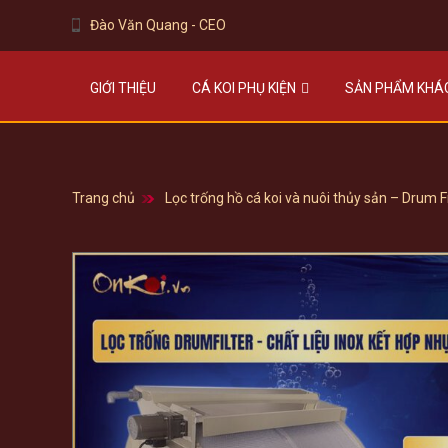
Đào Văn Quang - CEO
GIỚI THIỆU
CÁ KOI PHỤ KIỆN
SẢN PHẨM KHÁ
Trang chủ
Lọc trống hồ cá koi và nuôi thủy sản – Drum 