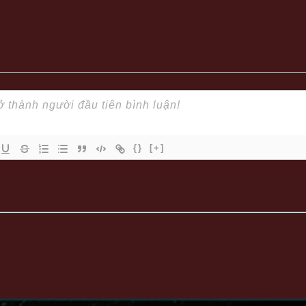
{}
[+]