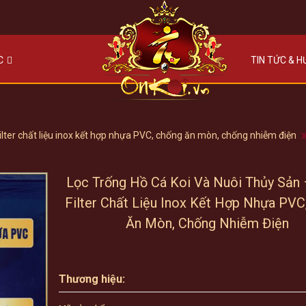
C
TIN TỨC & 
Filter chất liệu inox kết hợp nhựa PVC, chống ăn mòn, chống nhiễm điện
Lọc Trống Hồ Cá Koi Và Nuôi Thủy Sản
Filter Chất Liệu Inox Kết Hợp Nhựa PVC
Ăn Mòn, Chống Nhiễm Điện
Thương hiệu: