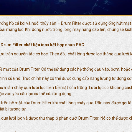
lọc trống hồ cá koi và nuôi thủy sản – Drum Filter được sử dụng ống hút m
ài màng lọc. Khi dòng nước trong lòng máy nâng cao lên, chúng sẽ kích 
 Drum Filter chất liệu inox kết hợp nhựa PVC
 trên nguyên tắc cơ học. Theo đó, chất lỏng được lọc thông qua lưới lọ
ề mặt của Drum Filter. Có thể sử dụng các hệ thống đầu vào, bơm, hoặc cá
ính của nó. Trục chính này có thể được cung cấp năng lượng từ động cơ h
 chứa rắn chảy qua lưới lọc trên bề mặt của trống. Lưới lọc có khoảng cá
huộc vào yêu cầu lọc cụ thể của ứng dụng.
 trên bề mặt của Drum Filter khi chất lỏng chảy qua. Rắn này được gọi là 
ết bị tương tự.
 qua lưới lọc và được thu thập ở phần dưới Drum Filter. Nó có thể được 