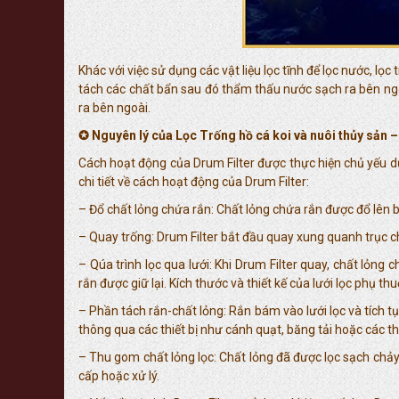
Khác với việc sử dụng các vật liệu lọc tĩnh để lọc nước, 
tách các chất bẩn sau đó thẩm thấu nước sạch ra bên ngo
ra bên ngoài.
✪ Nguyên lý của Lọc Trống hồ cá koi và nuôi thủy sản –
Cách hoạt động của Drum Filter được thực hiện chủ yếu dựa
chi tiết về cách hoạt động của Drum Filter:
– Đổ chất lỏng chứa rắn: Chất lỏng chứa rắn được đổ lên b
– Quay trống: Drum Filter bắt đầu quay xung quanh trục ch
– Qúa trình lọc qua lưới: Khi Drum Filter quay, chất lỏng
rắn được giữ lại. Kích thước và thiết kế của lưới lọc phụ t
– Phần tách rắn-chất lỏng: Rắn bám vào lưới lọc và tích tụ
thông qua các thiết bị như cánh quạt, băng tải hoặc các thi
– Thu gom chất lỏng lọc: Chất lỏng đã được lọc sạch chảy
cấp hoặc xử lý.