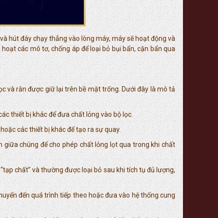
ặt và hút đáy chạy thẳng vào lòng máy, máy sẽ hoạt động và
hoạt các mô tơ, chống áp để loại bỏ bụi bẩn, cặn bẩn qua
c và rắn được giữ lại trên bề mặt trống. Dưới đây là mô tả
c thiết bị khác để đưa chất lỏng vào bộ lọc.
oặc các thiết bị khác để tạo ra sự quay.
ch giữa chúng để cho phép chất lỏng lọt qua trong khi chất
“tạp chất” và thường được loại bỏ sau khi tích tụ đủ lượng,
chuyển đến quá trình tiếp theo hoặc đưa vào hệ thống cung