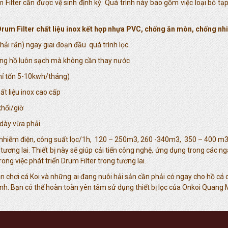
rum Filter cần được vệ sinh định kỳ. Quá trình này bao gồm việc loại bỏ t
Drum Filter chất liệu inox kết hợp nhựa PVC, chống ăn mòn, chống nh
hải rắn) ngay giai đoạn đầu quá trình lọc.
rong hồ luôn sạch mà không cần thay nước
Chỉ tốn 5-10kwh/tháng)
ất liệu inox cao cấp
khối/giờ
dày vừa phải.
ng nhiễm điện, công suất lọc/1h, 120 – 250m3, 260 -340m3, 350 – 40
g tương lai. Thiết bị này sẽ giúp cải tiến công nghệ, ứng dụng trong các
ng việc phát triển Drum Filter trong tương lai.
dân chơi cá Koi và những ai đang nuôi hải sản cần phải có ngay cho hồ c
nh. Bạn có thể hoàn toàn yên tâm sử dụng thiết bị lọc của Onkoi Quang M