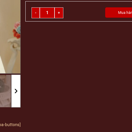
Quantity
Mua hà
ba-buttons]