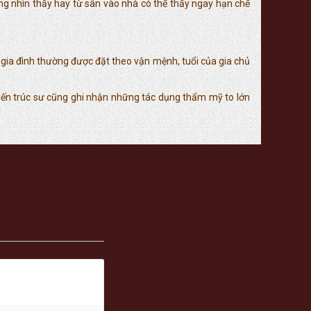
àng nhìn thấy hay từ sân vào nhà có thể thấy ngay hạn chế
 gia đình thường được đặt theo vận mệnh, tuổi của gia chủ
kiến trúc sư cũng ghi nhận những tác dụng thẩm mỹ to lớn