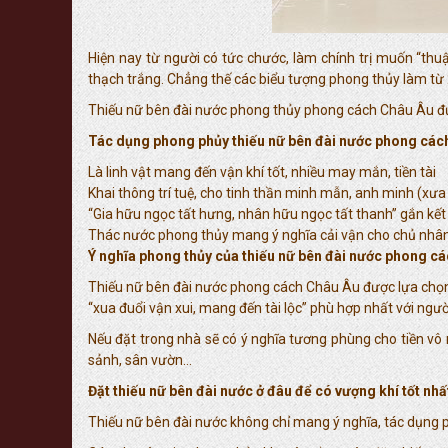
Hiện nay từ người có tức chước, làm chính trị muốn “t
thạch trắng. Chẳng thế các biểu tượng phong thủy làm từ
Thiếu nữ bên đài nước phong thủy phong cách Châu Âu đượ
Tác dụng phong phủy thiếu nữ bên đài nước phong các
Là linh vật mang đến vận khí tốt, nhiều may mắn, tiền tài
Khai thông trí tuệ, cho tinh thần minh mẫn, anh minh (xư
“Gia hữu ngọc tất hưng, nhân hữu ngọc tất thanh” gắn kế
Thác nước phong thủy mang ý nghĩa cải vận cho chủ nhâ
Ý nghĩa phong thủy của thiếu nữ bên đài nước phong c
Thiếu nữ bên đài nước phong cách Châu Âu được lựa chọn kỹ
“xua đuổi vận xui, mang đến tài lộc” phù hợp nhất với ngườ
Nếu đặt trong nhà sẽ có ý nghĩa tương phùng cho tiền vô n
sảnh, sân vườn…
Đặt thiếu nữ bên đài nước ở đâu để có vượng khí tốt nhấ
Thiếu nữ bên đài nước không chỉ mang ý nghĩa, tác dụng ph