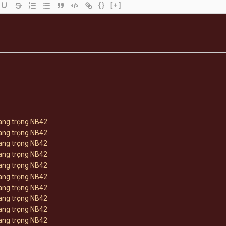
{}
[+]