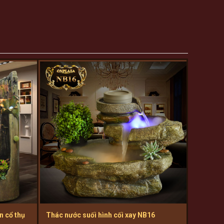
n cổ thụ
Thác nước suối hình cối xay NB16