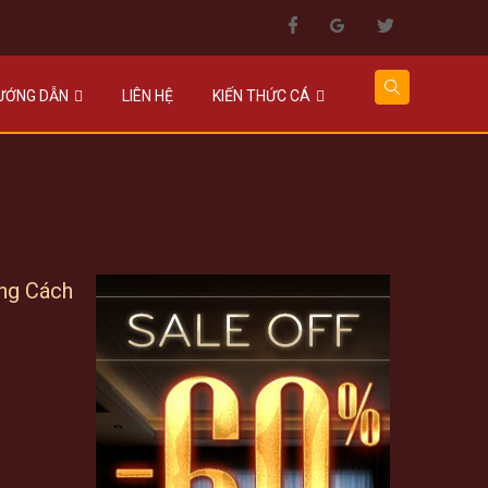
HƯỚNG DẪN
LIÊN HỆ
KIẾN THỨC CÁ
ng Cách
rent
ce
000.000 VNĐ.