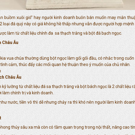
huận buồm xuôi gió” hay người kinh doanh buôn bán muốn may mắn thuận
 2 loại đá quý này có giá không hề thấp nhưng vẫn được người hợp mệnh 
c làm từ chất liệu chính đa sa thạch trắng và bột đá bạch ngọc.
h Châu Âu
a kia vua chúa thường dùng bột ngọc làm gối gối đầu, có nhắc trong cuố
t tình cảm, thúc đẩy các mối quan hệ thuận theo ý muốn của chủ nhân.
n
ách Châu Âu
 lưỡng từ chất liệu đá sa thạch trắng và bột bách ngọc là 2 chất liệu r
i làm chính trị và kinh doanh.
hư nước, tiền vô thì dễ nhưng chảy ra thì khó nên người làm kinh doanh
t
ong thủy sâu xa mà còn có tầm quan trọng trong nội thất, nâng cao tính 