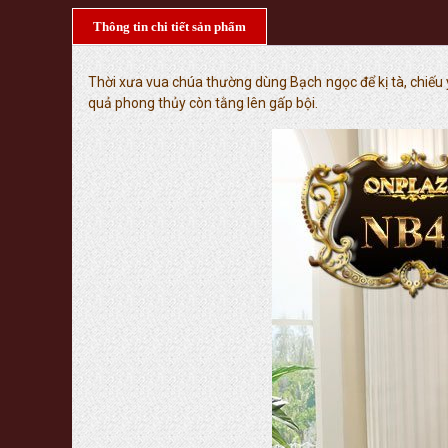
Thông tin chi tiết sản phẩm
Thời xưa vua chúa thường dùng Bạch ngọc để kị tà, chiếu yê
quả phong thủy còn tằng lên gấp bội.