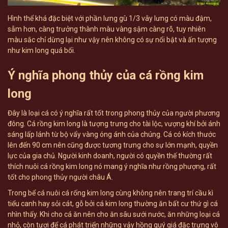
Hình thể khá đặc biệt với phần lưng gù 1/3 vây lưng có màu đậm,
sẫm hơn, càng trưởng thành màu vàng sậm càng rõ, tuy nhiên
màu sắc chỉ dừng lại như vậy nên không có sự nổi bật và ấn tượng
như kim long quá bối.
Ý nghĩa phong thủy của cá rồng kim
long
Đây là loại cá có ý nghĩa rất tốt trong phong thủy của người phương
đông. Cá rồng kim long là tượng trưng cho tài lộc, vượng khí bởi ánh
sáng lấp lánh từ bộ vẩy vàng óng ánh của chúng. Cá có kích thước
lên đến 90 cm nên cũng được tương trưng cho sự lớn mạnh, quyền
lực của gia chủ. Người kinh doanh, người có quyền thế thường rất
thích nuôi cá rồng kim long nó mang ý nghĩa như rồng phượng, rất
tốt cho phong thủy người châu Á.
Trong bể cá nuôi cá rống kim long cùng không nên trang trí cầu kì
tiểu canh hay sỏi cát, gỗ bởi cá kim long thường ăn bất cư thứ gì cá
nhìn thấy. Khi cho cá ăn nên cho ăn sâu sưới nước, ăn những loại cá
nhỏ, còn tươi để cá phát triển những vảy hồng quý giá đặc trưng vô