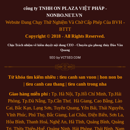
công ty TNHH ON PLAZA VIỆT PHÁP -
NONBO.NET.VN
Website Đang Chạy Thử Nghiệm Và Chờ Cấp Phép Của BVH -
BTTT
Copyright © 2018 - All Rights Reserved.
Chịu Trách nhiệm về kiểm duyệt nội dung CEO - Chuyên gia phong thủy Đào Văn
Quang
SEO by VCTSEO.COM
Từ khóa tìm kiếm nhiều : tieu canh san vuon | hon non bo
| tieu canh cau thang | tieu canh trong nha
Giao hàng miễn phí :
Tp. Hà Nội, Tp.Hồ Chí Minh, Tp.Hải
Phòng, Tp.Đà Nẵng, Tp.Cần Thơ, Hà Giang, Cao Bằng, Lào
Cai, Bắc Kạn, Lạng Sơn, Tuyên Quang, Yên Bái, Thái Nguyên,
Vĩnh Phúc, Phú Thọ, Bắc Giang, Lai Châu, Điện Biên, Sơn La,
Hòa Bình, Thanh Hoá, Nghệ An, Hà Tĩnh, Quảng Bình, Quảng
Trị, Thừa Thiên-Huế, Quảng Ninh, Hải Phòng, Thái Bình, Nam