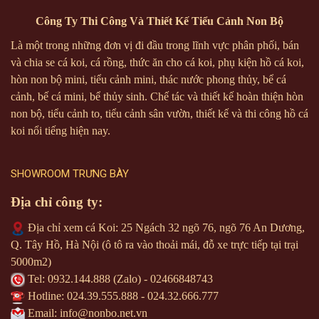
Công Ty Thi Công Và Thiết Kế Tiểu Cảnh Non Bộ
Là một trong những đơn vị đi đầu trong lĩnh vực phân phối, bán
và chia se cá koi, cá rồng, thức ăn cho cá koi, phụ kiện hồ cá koi,
hòn non bộ mini, tiểu cảnh mini, thác nước phong thủy, bể cá
cảnh, bế cá mini, bể thủy sinh. Chế tác và thiết kế hoàn thiện hòn
non bộ, tiểu cảnh to, tiểu cảnh sân vườn, thiết kế và thi công hồ cá
koi nổi tiếng hiện nay.
SHOWROOM TRƯNG BÀY
Địa chỉ công ty:
Địa chỉ xem cá Koi: 25 Ngách 32 ngõ 76, ngõ 76 An Dương,
Q. Tây Hồ, Hà Nội (ô tô ra vào thoải mái, đỗ xe trực tiếp tại trại
5000m2)
Tel:
0932.144.888
(Zalo) - 02466848743
Hotline:
024.39.555.888
-
024.32.666.777
Email: info@nonbo.net.vn