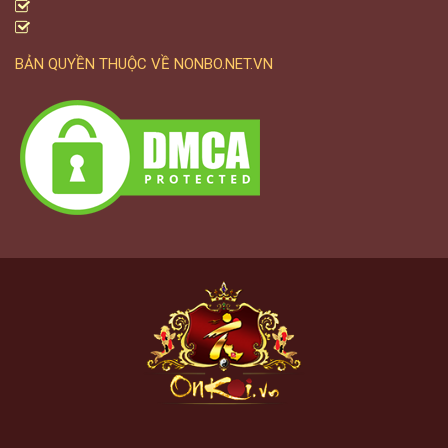
BẢN QUYỀN THUỘC VỀ NONBO.NET.VN