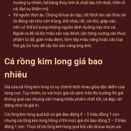
trường tự nhiên, bể bằng thủy tinh là chất liệu tốt nhất, nhìn rõ
cá, đạt sự thẩm mỹ.
Về nguồn thức ăn:
Chúng là loại ăn tập, rất thích ăn các thức ăn
từ động vật như côn trùng, ếch nhái, rết, cá nhỏ, giáp xác….
nên có thể bổ sung những nguồn dinh dưỡng này cho cá.
Ngoài ra để cá lên màu sắc vảy đeoh cần tăng cường các thực
phẩm từ dễ, gián màu đem, tôm tép màu vàng hoặc các loại
thịt gà, bò heo để vẩy lên sắc vàng óng ánh.
Cá rồng kim long giá bao
nhiêu
Giá của cá rồng kim long có sự chênh lệch nhau giữa đặc điểm của
từng con. Tuy nhiên, so với mức giá cá cảnh trên thị trường thì giá
không quá cao nhưng vẫn mang nhiều phẩm chất tốt, cá đẹp, rất
đáng chơi và giá trị.
Cá rồng kim long quá bối có giá dao động 4 – 5 triệu đồng 1 con
nhưng cá rồng kim long hồng vĩ thì mức giá chỉ dao động 2 – 3 triệu
đồng 1 con. Thực tế cá rồng kim long quá bối vẫn là loại dược ưa