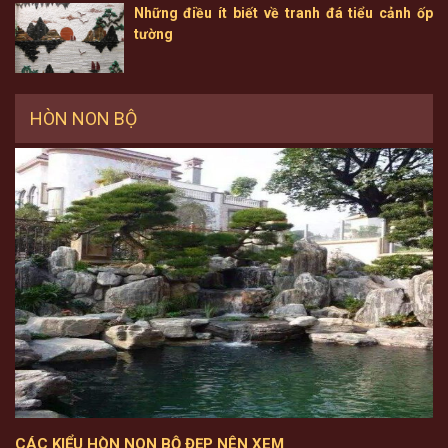
Những điều ít biết về tranh đá tiểu cảnh ốp
tường
HÒN NON BỘ
CÁC KIỂU HÒN NON BỘ ĐẸP NÊN XEM