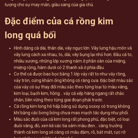
tượng cho sự may mắn, giàu sang của gia chủ.
Đặc điểm của cá rồng kim
long quá bối
Hình dáng cá dài, thân dài, vây ngực lớn. Vây lưng hậu môn và
vây lưng cách xa nhau, to, dài, vây bụng lại nhỏ hơn. Đầu cá to,
nhiều xương, những lớp xương nằm ở phần sàn của miệng,
miệng rộng, hàm dưới có 2 thanh xà ở phía đầu.
Cơ thể cá được bao bọc bằng 1 lớp vảy rất to như vảy rồng,
vảy tròn, cứng khảm ống không có răng cưa. Đặc biệt màu sắc
của vảy có sự thay đổi màu sắc theo từng loại từ màu vàng,
kim loại, bạch kim, hồng… vảy cá xếp hàng ngang rất chắc
chắn, bền vững theo từng giai đoạn phái trước.
Cá rồng kim long hô hấp bằng sử dụng ooxxy có trong không
khí bằng các bong bóng chưa mao mạch tác dụng như phổi.
Màu sắc đuôi của cá kim long rất phong phú, đặc biệt, có loại
đuôi vàng, đỏ, xen kẽ các tia xám màu đen… càng trưởng
thành cá kim long sẽ càng có màu đậm, rõ, bắt mắt, rực rỡ