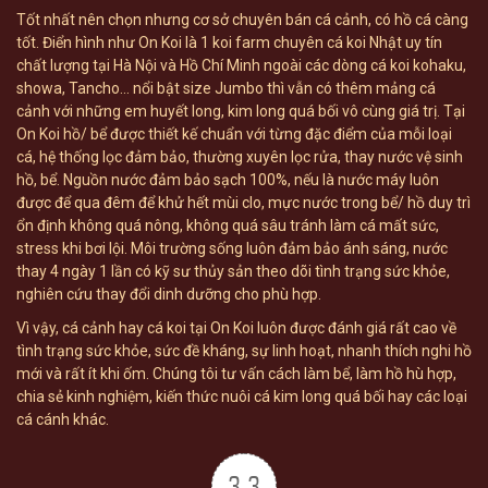
Tốt nhất nên chọn nhưng cơ sở chuyên bán cá cảnh, có hồ cá càng
tốt. Điển hình như On Koi là 1 koi farm chuyên cá koi Nhật uy tín
chất lượng tại Hà Nội và Hồ Chí Minh ngoài các dòng cá koi kohaku,
showa, Tancho… nổi bật size Jumbo thì vẫn có thêm mảng cá
cảnh với những em huyết long, kim long quá bối vô cùng giá trị. Tại
On Koi hồ/ bể được thiết kế chuẩn với từng đặc điểm của mỗi loại
cá, hệ thống lọc đảm bảo, thường xuyên lọc rửa, thay nước vệ sinh
hồ, bể. Nguồn nước đảm bảo sạch 100%, nếu là nước máy luôn
được để qua đêm để khử hết mùi clo, mực nước trong bể/ hồ duy trì
ổn định không quá nông, không quá sâu tránh làm cá mất sức,
stress khi bơi lội. Môi trường sống luôn đảm bảo ánh sáng, nước
thay 4 ngày 1 lần có kỹ sư thủy sản theo dõi tình trạng sức khỏe,
nghiên cứu thay đổi dinh dưỡng cho phù hợp.
Vì vậy, cá cảnh hay cá koi tại On Koi luôn được đánh giá rất cao về
tình trạng sức khỏe, sức đề kháng, sự linh hoạt, nhanh thích nghi hồ
mới và rất ít khi ốm. Chúng tôi tư vấn cách làm bể, làm hồ hù hợp,
chia sẻ kinh nghiệm, kiến thức nuôi cá kim long quá bối hay các loại
cá cánh khác.
3.3