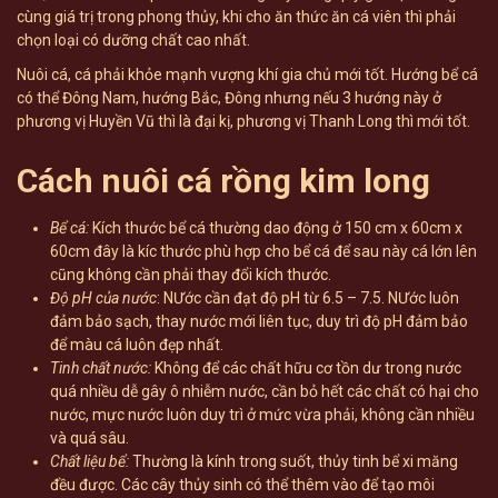
cùng giá trị trong phong thủy, khi cho ăn thức ăn cá viên thì phải
chọn loại có dưỡng chất cao nhất.
Nuôi cá, cá phải khỏe mạnh vượng khí gia chủ mới tốt. Hướng bể cá
có thể Đông Nam, hướng Bắc, Đông nhưng nếu 3 hướng này ở
phương vị Huyền Vũ thì là đại kị, phương vị Thanh Long thì mới tốt.
Cách nuôi cá rồng kim long
Bể cá:
Kích thước bể cá thường dao động ở 150 cm x 60cm x
60cm đây là kíc thước phù hợp cho bể cá để sau này cá lớn lên
cũng không cần phải thay đổi kích thước.
Độ pH của nước
: NƯớc cần đạt độ pH từ 6.5 – 7.5. NƯớc luôn
đảm bảo sạch, thay nước mới liên tục, duy trì độ pH đảm bảo
để màu cá luôn đẹp nhất.
Tinh chất nước:
Không để các chất hữu cơ tồn dư trong nước
quá nhiều dễ gây ô nhiễm nước, cần bỏ hết các chất có hại cho
nước, mực nước luôn duy trì ở mức vừa phải, không cần nhiều
và quá sâu.
Chất liệu bể:
Thường là kính trong suốt, thủy tinh bể xi măng
đều được. Các cây thủy sinh có thể thêm vào để tạo môi