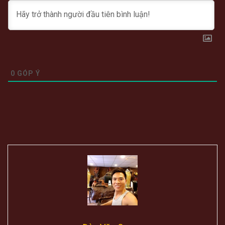
0
GÓP Ý