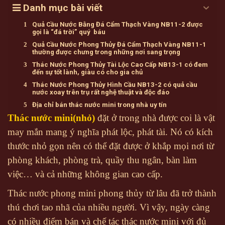
Danh mục bài viết
Quả Cầu Nước Bằng Đá Cẩm Thạch Vàng NB11-2 được
gọi là “đá trời” quý báu
Quả Cầu Nước Phong Thủy Đá Cẩm Thạch Vàng NB11-1
thường được chưng trong những nơi sang trọng
Thác Nước Phong Thủy Tài Lộc Cao Cấp NB13-1 có đem
đến sự tốt lành, giàu có cho gia chủ
Thác Nước Phong Thủy Hình Cầu NB13-2 có quả cầu
nước xoay trên trụ rất nghệ thuật và độc đáo
Địa chỉ bán thác nước mini trong nhà uy tín
Thác nước mini(nhỏ)
đặt ở trong nhà được coi là vật
may mắn mang ý nghĩa phát lộc, phát tài. Nó có kích
thước nhỏ gọn nên có thể đặt được ở khắp mọi nơi từ
phòng khách, phòng trà, quầy thu ngân, bàn làm
việc… và cả những không gian cao cấp.
Thác nước phong mini phong thủy từ lâu đã trở thành
thú chơi tao nhã của nhiều người. Vì vậy, ngày càng
có nhiều điểm bán và chế tác thác nước mini với đủ