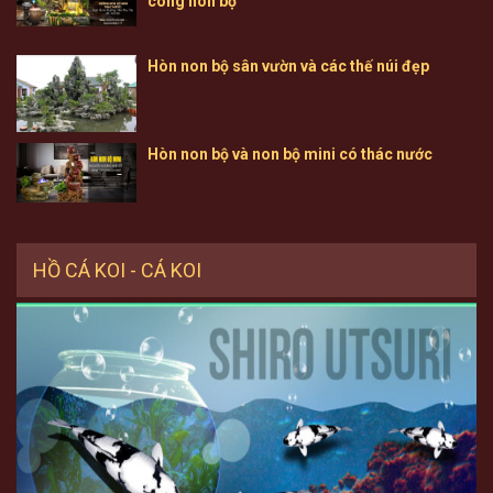
công non bộ
Hòn non bộ sân vườn và các thế núi đẹp
Hòn non bộ và non bộ mini có thác nước
HỒ CÁ KOI - CÁ KOI