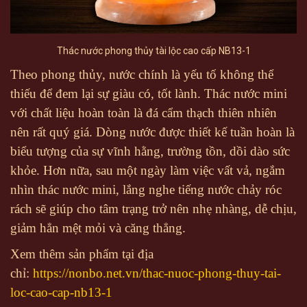
Thác nước phong thủy tài lộc cao cấp NB13-1
Theo phong thủy, nước chính là yếu tố không thể
thiếu để đem lại sự giàu có, tốt lành. Thác nước mini
với chất liệu hoàn toàn là đá cẩm thạch thiên nhiên
nên rất quý giá. Dòng nước được thiết kế tuần hoàn là
biểu tượng của sự vĩnh hằng, trường tồn, dồi dào sức
khỏe. Hơn nữa, sau một ngày làm việc vất vả, ngắm
nhìn thác nước mini, lắng nghe tiếng nước chảy róc
rách sẽ giúp cho tâm trạng trở nên nhẹ nhàng, dễ chịu,
giảm hẳn mệt mỏi và căng thẳng.
Xem thêm sản phẩm tại địa
chỉ:
https://nonbo.net.vn/thac-nuoc-phong-thuy-tai-
loc-cao-cap-nb13-1