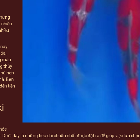
 những
 nhiều
nhiều
 này
hỏa,
ng màu
g thủy
 phù hợp
nhà. Bên
đến tiền
i
khỏe
Dưới đây là những tiêu chí chuẩn nhất được đặt ra để giúp việc lựa chọ