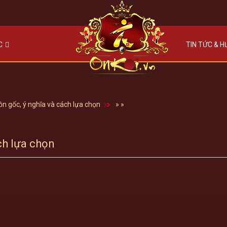
C
TIN TỨC & 
ồn gốc, ý nghĩa và cách lựa chọn
»
»
ch lựa chọn