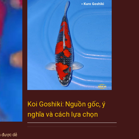
Koi Goshiki: Nguồn gốc, ý
nghĩa và cách lựa chọn
n được dễ