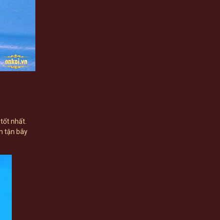
tốt nhất.
n tận bây