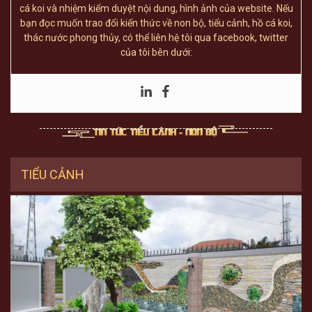
cá koi và nhiệm kiểm duyệt nội dung, hình ảnh của website. Nếu
bạn đọc muốn trao đổi kiến thức về non bộ, tiểu cảnh, hồ cá koi,
thác nước phong thủy, có thể liên hệ tôi qua facebook, twitter
của tôi bên dưới:
TIỂU CẢNH