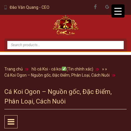
Đào Văn Quang - CEO
Tìm
kiếm:
Trang chủ
hồ cá Koi - cá koi
(Tin chính xác)
»
»
Cá Koi Ogon – Nguồn gốc, Đặc Điểm, Phân Loại, Cách Nuôi
Cá Koi Ogon – Nguồn gốc, Đặc Điểm,
Phân Loại, Cách Nuôi