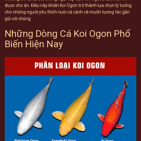
được cho ăn. Điều này khiến Koi Ogon trở thành lựa chọn lý tưởng
cho những người yêu thích nuôi cá cảnh và muốn tương tác gần
gũi với chúng.
Những Dòng Cá Koi Ogon Phổ
Biến Hiện Nay