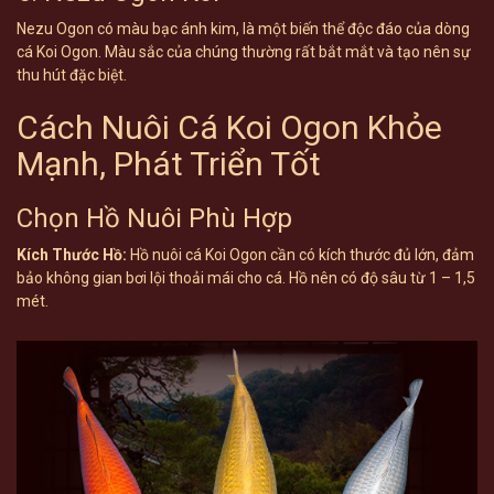
Nezu Ogon có màu bạc ánh kim, là một biến thể độc đáo của dòng
cá Koi Ogon. Màu sắc của chúng thường rất bắt mắt và tạo nên sự
thu hút đặc biệt.
Cách Nuôi Cá Koi Ogon Khỏe
Mạnh, Phát Triển Tốt
Chọn Hồ Nuôi Phù Hợp
Kích Thước Hồ:
Hồ nuôi cá Koi Ogon cần có kích thước đủ lớn, đảm
bảo không gian bơi lội thoải mái cho cá. Hồ nên có độ sâu từ 1 – 1,5
mét.