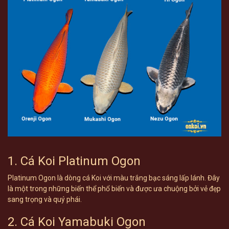
1. Cá Koi Platinum Ogon
Platinum Ogon là dòng cá Koi với màu trắng bạc sáng lấp lánh. Đây
là một trong những biến thể phổ biến và được ưa chuộng bởi vẻ đẹp
sang trọng và quý phái.
2. Cá Koi Yamabuki Ogon