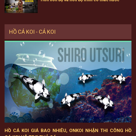
HỒ CÁ KOI - CÁ KOI
HỒ CÁ KOI GIÁ BAO NHIÊU, ONKOI NHẬN THI CÔNG HỒ