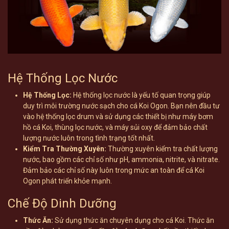
Hệ Thống Lọc Nước
Hệ Thống Lọc:
Hệ thống lọc nước là yếu tố quan trọng giúp
duy trì môi trường nước sạch cho cá Koi Ogon. Bạn nên đầu tư
vào hệ thống lọc drum và sử dụng các thiết bị như máy bơm
hồ cá Koi, thùng lọc nước, và máy sủi oxy để đảm bảo chất
lượng nước luôn trong tình trạng tốt nhất.
Kiểm Tra Thường Xuyên:
Thường xuyên kiểm tra chất lượng
nước, bao gồm các chỉ số như pH, ammonia, nitrite, và nitrate.
Đảm bảo các chỉ số này luôn trong mức an toàn để cá Koi
Ogon phát triển khỏe mạnh.
Chế Độ Dinh Dưỡng
Thức Ăn:
Sử dụng thức ăn chuyên dụng cho cá Koi. Thức ăn