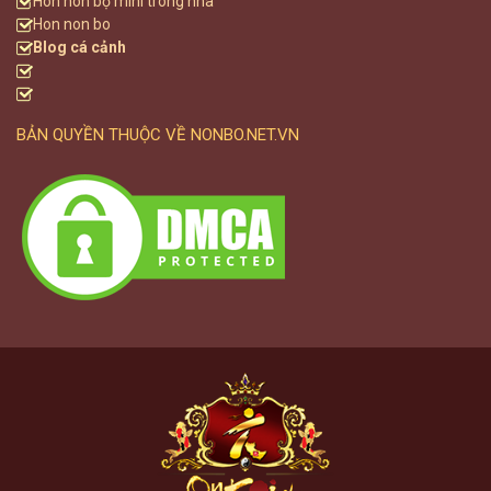
Hòn non bộ mini trong nhà
Hon non bo
Blog cá cảnh
BẢN QUYỀN THUỘC VỀ NONBO.NET.VN