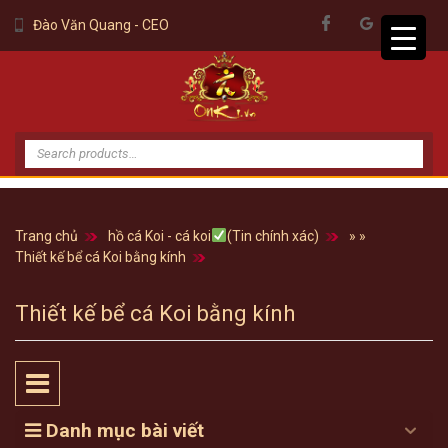
Đào Văn Quang - CEO
Tìm
kiếm:
Trang chủ
hồ cá Koi - cá koi
(Tin chính xác)
»
»
Thiết kế bể cá Koi bằng kính
Thiết kế bể cá Koi bằng kính
Danh mục bài viết