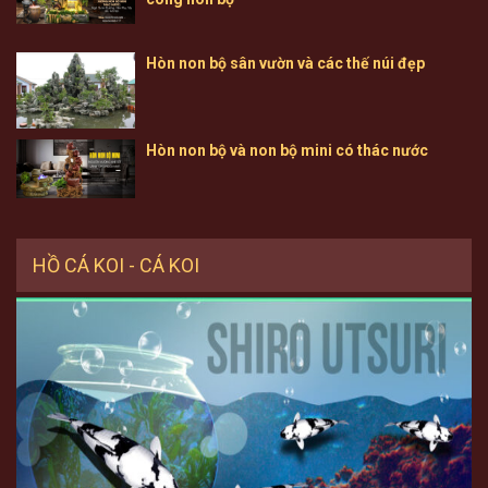
Hòn non bộ sân vườn và các thế núi đẹp
Hòn non bộ và non bộ mini có thác nước
HỒ CÁ KOI - CÁ KOI