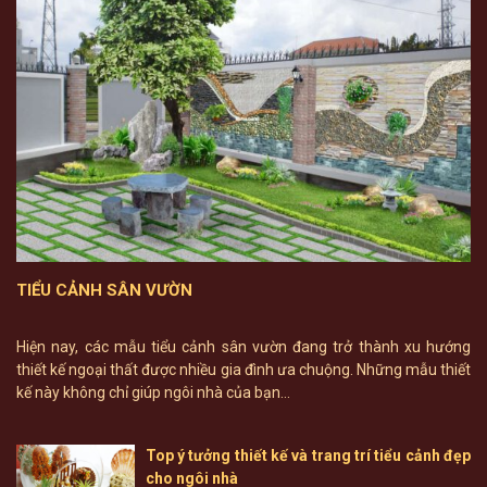
TIỂU CẢNH SÂN VƯỜN
Hiện nay, các mẫu tiểu cảnh sân vườn đang trở thành xu hướng
thiết kế ngoại thất được nhiều gia đình ưa chuộng. Những mẫu thiết
kế này không chỉ giúp ngôi nhà của bạn...
Top ý tưởng thiết kế và trang trí tiểu cảnh đẹp
cho ngôi nhà