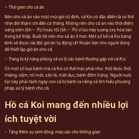
– Thời gian cho cá ăn:
Nên cho cá ăn vào một múi giờ cố định, cá Koi có đặc điểm là có thể
nhịn đói thậm chí đến cả tháng. Không nên cho cá ăn vào thời điểm
sáng sớm (6h – 7h) hoặc tối (6h – 7h) vì lúc này lượng oxy hòa tan
trong bể thấp. Buổi tối nên cho cá ăn ít hơn. Một số bể cá Koi bằng
kính sẽ được cài đặt giờ ăn tự động rất thuận tiện cho người dùng
để thiết lập giờ ăn cho cá.
– Trang bị kỹ năng phòng và xử lý các bệnh thường gặp với cá Koi.
Có một số loại bệnh mà cá Koi có thể mắc phải như: thối đuôi, thối
miệng, nấm, nổ mắt, sán lá, mắt đục, bệnh đốm trắng…Người nuôi
lúc này phải tách ngay con cá bị bệnh ra riêng và tìm hiểu phương
pháp xử lý bệnh cho cá.
Hồ cá Koi mang đến nhiều lợi
ích tuyệt vời
– Tăng thêm sự sinh động, màu sắc cho không gian: