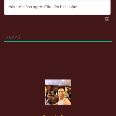
0
GÓP Ý