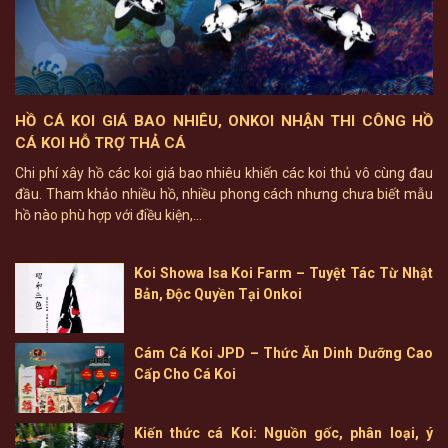
HỒ CÁ KOI GIÁ BAO NHIÊU, ONKOI NHẬN THI CÔNG HỒ
CÁ KOI HỖ TRỢ THẢ CÁ
Chi phí xây hồ các koi giá bao nhiêu khiến các koi thủ vô cùng đau
đầu. Tham khảo nhiều hồ, nhiều phong cách nhưng chưa biết mẫu
hồ nào phù hợp với điều kiện,...
Koi Showa Isa Koi Farm – Tuyệt Tác Từ Nhật
Bản, Độc Quyền Tại Onkoi
Cám Cá Koi JPD – Thức Ăn Dinh Dưỡng Cao
Cấp Cho Cá Koi
Kiến thức cá Koi: Nguồn gốc, phân loại, ý