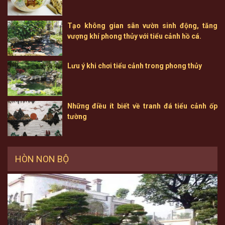
Tạo không gian sân vườn sinh động, tăng
vượng khí phong thủy với tiểu cảnh hồ cá.
Lưu ý khi chơi tiểu cảnh trong phong thủy
Những điều ít biết về tranh đá tiểu cảnh ốp
tường
HÒN NON BỘ