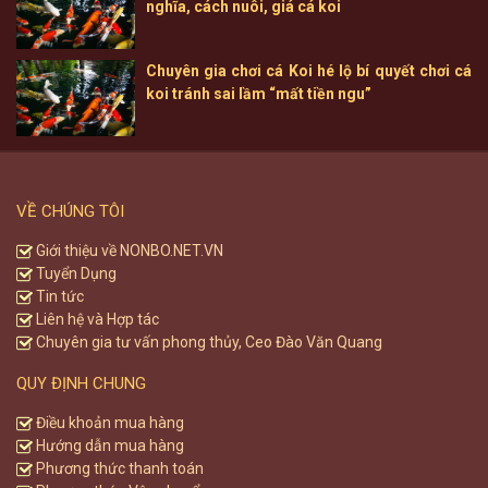
nghĩa, cách nuôi, giá cá koi
Chuyên gia chơi cá Koi hé lộ bí quyết chơi cá
koi tránh sai lầm “mất tiền ngu”
VỀ CHÚNG TÔI
Giới thiệu về NONBO.NET.VN
Tuyển Dụng
Tin tức
Liên hệ và Hợp tác
Chuyên gia tư vấn phong thủy, Ceo Đào Văn Quang
QUY ĐỊNH CHUNG
Điều khoản mua hàng
Hướng dẫn mua hàng
Phương thức thanh toán