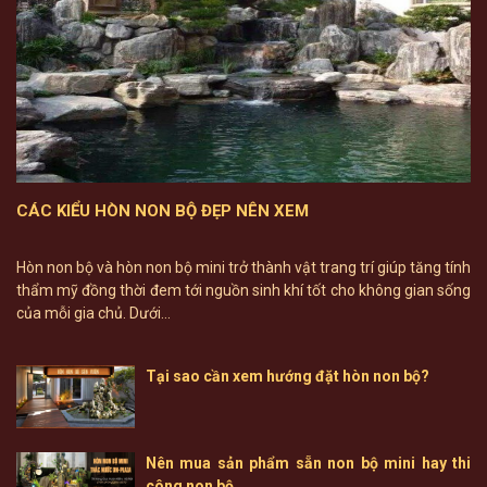
CÁC KIỂU HÒN NON BỘ ĐẸP NÊN XEM
Hòn non bộ và hòn non bộ mini trở thành vật trang trí giúp tăng tính
thẩm mỹ đồng thời đem tới nguồn sinh khí tốt cho không gian sống
của mỗi gia chủ. Dưới...
Tại sao cần xem hướng đặt hòn non bộ?
Nên mua sản phẩm sẵn non bộ mini hay thi
công non bộ