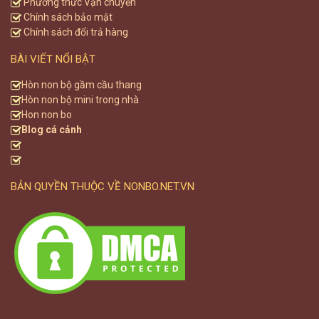
Phương thức Vận chuyển
Chính sách bảo mật
Chính sách đổi trả hàng
BÀI VIẾT NỔI BẬT
Hòn non bộ gầm cầu thang
Hòn non bộ mini trong nhà
Hon non bo
Blog cá cảnh
BẢN QUYỀN THUỘC VỀ NONBO.NET.VN