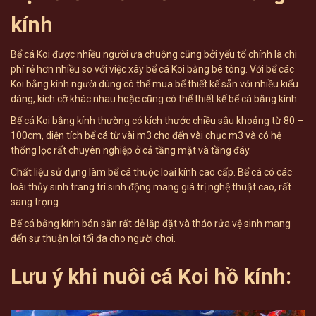
kính
Bể cá Koi được nhiều người ưa chuộng cũng bởi yếu tố chính là chi
phí rẻ hơn nhiều so với việc xây bể cá Koi bằng bê tông. Với bể các
Koi bằng kính người dùng có thể mua bể thiết kế sẵn với nhiều kiểu
dáng, kích cỡ khác nhau hoặc cũng có thể thiết kế bể cá bằng kính.
Bể cá Koi bằng kính thường có kích thước chiều sâu khoảng từ 80 –
100cm, diện tích bể cá từ vài m3 cho đến vài chục m3 và có hệ
thống lọc rất chuyên nghiệp ở cả tầng mặt và tầng đáy.
Chất liệu sử dụng làm bể cá thuộc loại kính cao cấp. Bể cá có các
loài thủy sinh trang trí sinh động mang giá trị nghệ thuật cao, rất
sang trọng.
Bể cá bằng kính bán sẵn rất dễ lắp đặt và tháo rửa vệ sinh mang
đến sự thuận lợi tối đa cho người chơi.
Lưu ý khi nuôi cá Koi hồ kính: